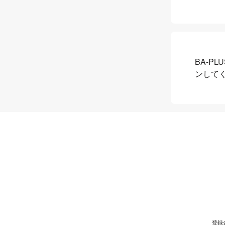
BA-P
ンして
登録