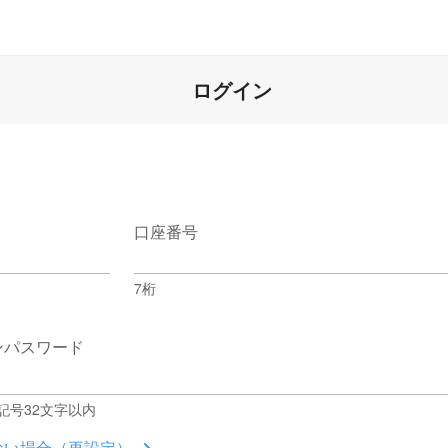
ログイン
口座番号
7桁
ンパスワード
記号32文字以内
ない場合（再設定）