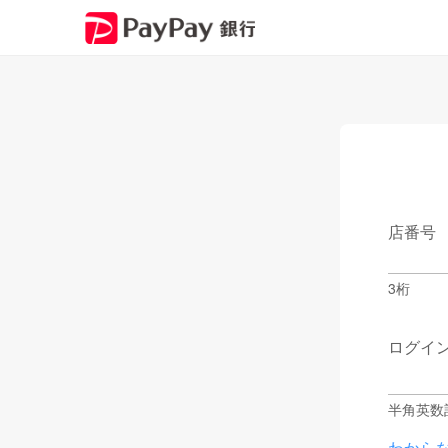
店番号
3桁
ログイ
半角英数
わから