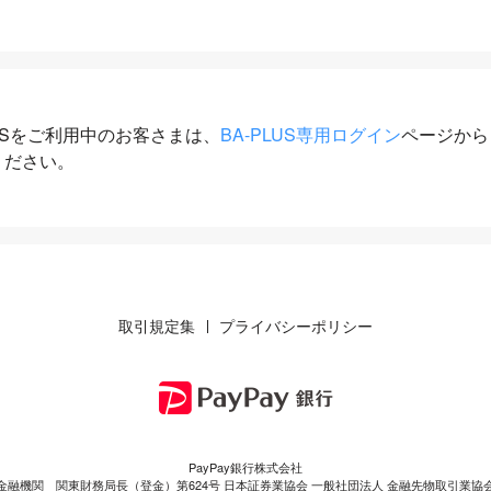
LUSをご利用中のお客さまは、
BA-PLUS専用ログイン
ページから
ください。
取引規定集
プライバシーポリシー
PayPay銀行株式会社
金融機関 関東財務局長（登金）第624号 日本証券業協会 一般社団法人 金融先物取引業協